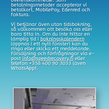
överenskommelse. Som
betalningsmetoder accepterar vi
betalkort, MobilePay, Edenred och
faktura.
Vi betjänar även utan tidsbokning,
så välkommen att besöka oss eller
bara titta in. Om du inte hittar en
lämplig tid i
bokningskalendern
(öppnas i ett nytt fönster) kan du
ringa eller skicka ett meddelande.
Försäljning och förfrågningar via e-
post
info@speedrecovery.fi
eller
telefon +358 400 90 3033 (även
WhatsApp).